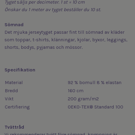
Tyget
s
äljs
per decimeter. 1 st = 10 cm
Önskar du 1 meter av tyget beställer du 10 st.
Sömnad
Det mjuka jerseytyget passar fint till sömnad av kläder
som toppar, t-shirts, klänningar, kjolar, byxor, leggings,
shorts, bodys, pyjamas och mössor.
Specifikation
Material
92 % bomull 8 % elastan
Bredd
160 cm
Vikt
200 gram/m2
Certifiering
OEKO-TEX® Standard 100
Tvättråd
Vi rekommenderar tvätt före sömnad, krympning är