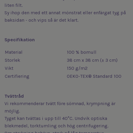
liten filt.
Sy ihop den med ett annat mönstrat eller enfärgat tyg på
baksidan - och vips så är det klart.
Specifikation
Material
100 % bomull
Storlek
38 cm x 38 cm (± 3 cm)
Vikt
150 g/m2
Certifiering
OEKO-TEX® Standard 100
Tvättråd
Vi rekommenderar tvätt före sömnad, krympning är
möjlig.
Tyget kan tvättas i upp till 40°C. Undvik optiska
blekmedel, torktumling och hög centrifugering.