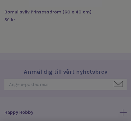
Bomullsväv Prinsessdröm (60 x 40 cm)
59 kr
Anmäl dig till vårt nyhetsbrev
Happy Hobby
Läs mer