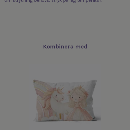
Om strykning behövs, stryk på låg temperatur.