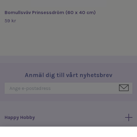
Bomullsväv Prinsessdröm (60 x 40 cm)
59 kr
Anmäl dig till vårt nyhetsbrev
Happy Hobby
Läs mer