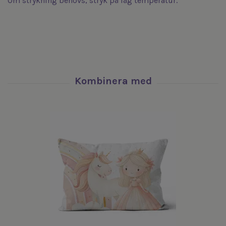
Om strykning behövs, stryk på låg temperatur.