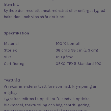
liten filt.
Sy ihop den med ett annat mönstrat eller enfärgat tyg på
baksidan - och vips så är det klart.
Specifikation
Material
100 % bomull
Storlek
38 cm x 38 cm (± 3 cm)
Vikt
150 g/m2
Certifiering
OEKO-TEX® Standard 100
Tvättråd
Vi rekommenderar tvätt före sömnad, krympning är
möjlig.
Tyget kan tvättas i upp till 40°C. Undvik optiska
blekmedel, torktumling och hög centrifugering.