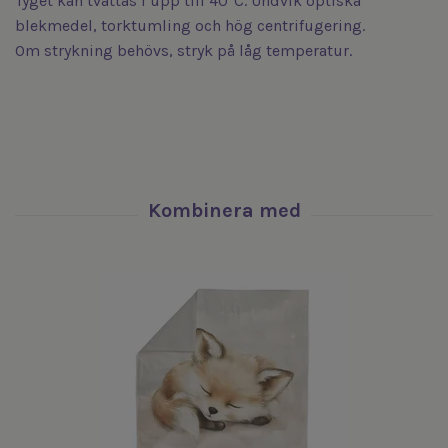
Tyget kan tvättas i upp till 40°C. Undvik optiska
blekmedel, torktumling och hög centrifugering.
Om strykning behövs, stryk på låg temperatur.