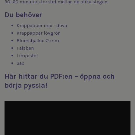
30–60 minuters torktid mellan de olika stegen.
Du behöver
Kräppapper mix - dova
Kräppapper lövgrön
Blomstjälkar 2 mm
Falsben
Limpistol
Sax
Här hittar du PDF:en – öppna och
börja pyssla!