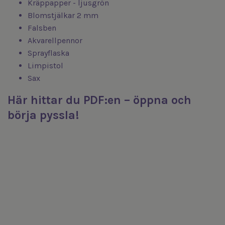
Kräppapper - ljusgrön
Blomstjälkar 2 mm
Falsben
Akvarellpennor
Sprayflaska
Limpistol
Sax
Här hittar du PDF:en – öppna och
börja pyssla!