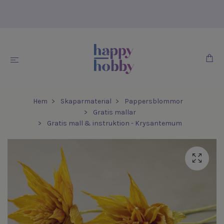
Hem
Skaparmaterial
Pappersblommor
Gratis mallar
Gratis mall & instruktion - Krysantemum