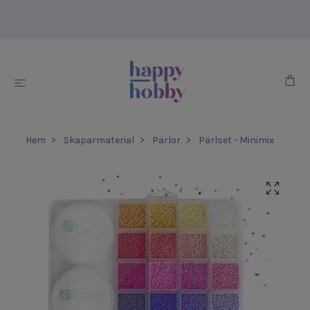
Hem
Skaparmaterial
Pärlor
Pärlset - Minimix