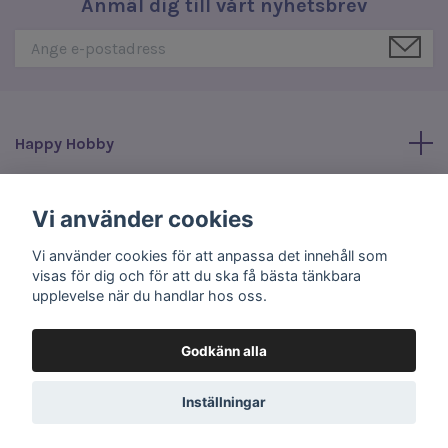
Anmäl dig till vårt nyhetsbrev
Happy Hobby
Läs mer
Vi använder cookies
Vi använder cookies för att anpassa det innehåll som
Sociala medier
visas för dig och för att du ska få bästa tänkbara
upplevelse när du handlar hos oss.
Godkänn alla
© 2026 Happy Hobby
Inställningar