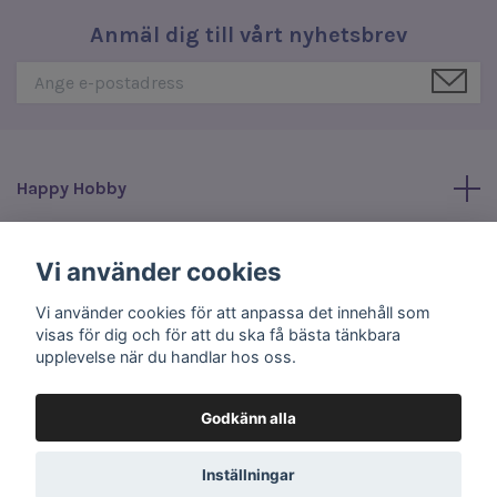
Anmäl dig till vårt nyhetsbrev
Happy Hobby
Läs mer
Vi använder cookies
Vi använder cookies för att anpassa det innehåll som
Sociala medier
visas för dig och för att du ska få bästa tänkbara
upplevelse när du handlar hos oss.
Godkänn alla
© 2026 Happy Hobby
Inställningar