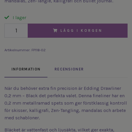
mandalas, Zen-Tangle, kalligrafi och bullet journal.
I lager
LÄGG I KORGEN
Artikelnummer:
FP118-02
INFORMATION
RECENSIONER
När du behöver extra fin precision är Edding Drawliner
0,2 mm – Black det perfekta valet. Denna fineliner har en
0,2 mm metallramad spets som ger förstklassig kontroll
för skisser, kalligrafi, Zen-Tangling, mandalas och arbete
med schabloner.
Bläcket är vattenfast och ljusäkta, vilket ger exakta,