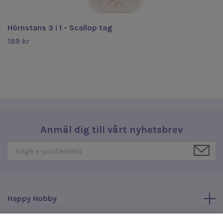
Hörnstans 3 i 1 - Scallop tag
189 kr
Anmäl dig till vårt nyhetsbrev
Happy Hobby