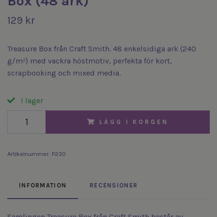
Box (48 ark)
129 kr
Treasure Box från Craft Smith. 48 enkelsidiga ark (240
g/m²) med vackra höstmotiv, perfekta för kort,
scrapbooking och mixed media.
I lager
LÄGG I KORGEN
Artikelnummer:
P230
INFORMATION
RECENSIONER
Samlingen Treasure Box från Craft Smith består av