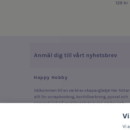
129 kr
Anmäl dig till vårt nyhetsbrev
Happy Hobby
Välkommen till en värld av skaparglädje! Här hittar
allt för scrapbooking, korttillverkning, pyssel och
sömnad. Fyll på med färgglada tyger, pärlor och
stickers som lyfter dina plagg, smycken och kort –
Vi
eller upptäck roliga och enkla produkter som lock
fram kreativiteten hos både stora och små.
Vi 