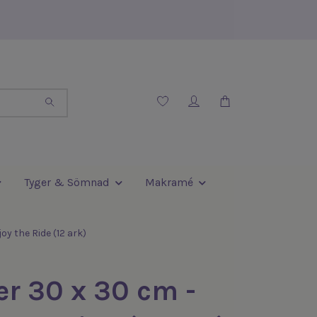
Tyger & Sömnad
Makramé
y the Ride (12 ark)
r 30 x 30 cm -