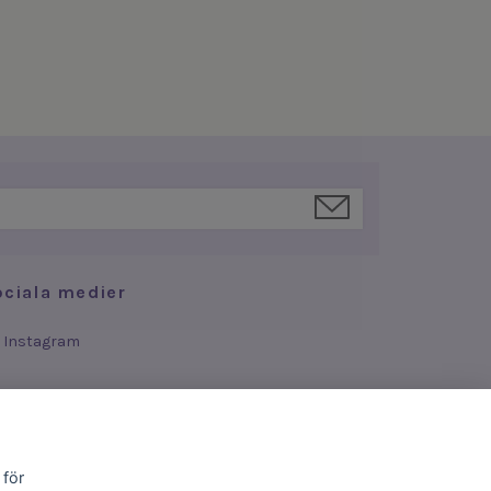
ociala medier
Instagram
 för