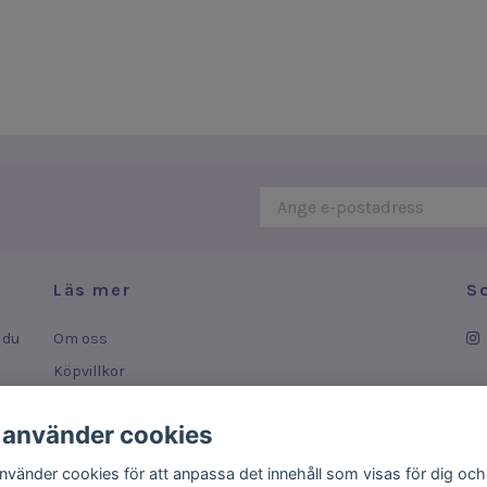
Läs mer
S
 du
Om oss
Köpvillkor
Leverans
 använder cookies
ar
Kontakt
använder cookies för att anpassa det innehåll som visas för dig och