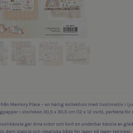
 från Memory Place – en härlig kollektion med tivolimotiv i lju
apper i storleken 30,5 x 30,5 cm (12 x 12 inch), perfekta för at
ivolikänsla ger dina sidor och kort en underbar känsla av glädj
gör dem stabila och idealiska både för lager på lager-tekniker