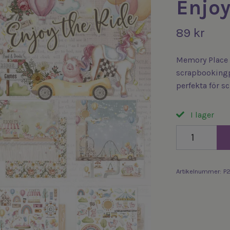
Enjoy
89 kr
Memory Place 
scrapbookingp
perfekta för 
I lager
Artikelnummer:
P