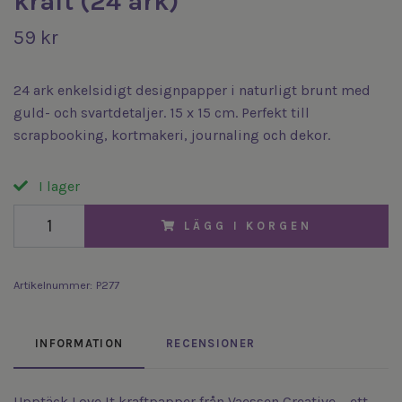
kraft (24 ark)
59 kr
24 ark enkel­sidigt designpapper i naturligt brunt med
guld- och svartdetaljer. 15 x 15 cm. Perfekt till
scrapbooking, kortmakeri, journaling och dekor.
I lager
LÄGG I KORGEN
Artikelnummer:
P277
INFORMATION
RECENSIONER
Upptäck Love It kraftpapper från Vaessen Creative – ett