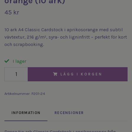
orange (10 ark)
45 kr
10 ark A4 Classic Cardstock i aprikosorange med subtil
vävtextur, 216 g/m², syra- och ligninfritt – perfekt för kort
och scrapbooking.
I lager
LÄGG I KORGEN
Artikelnummer:
P201-24
INFORMATION
RECENSIONER
Dessa tio ark Classic Cardstock i aprikosorange från