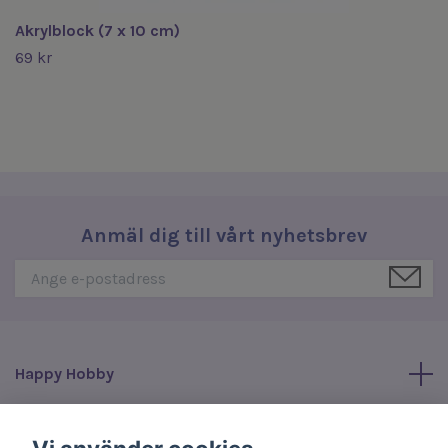
Akrylblock (7 x 10 cm)
69 kr
Anmäl dig till vårt nyhetsbrev
Happy Hobby
Läs mer