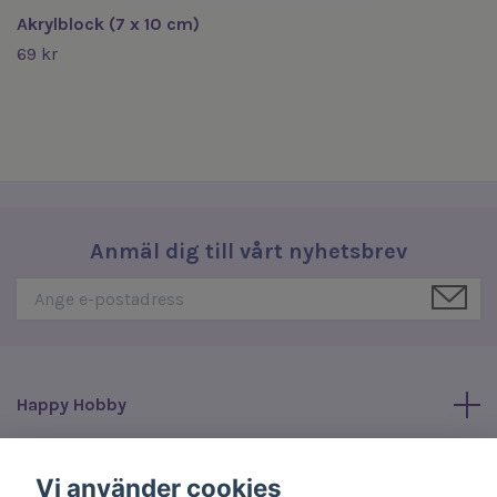
Akrylblock (7 x 10 cm)
69 kr
Anmäl dig till vårt nyhetsbrev
Happy Hobby
Läs mer
Vi använder cookies