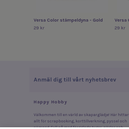
Versa Color stämpeldyna - Gold
Versa 
29 kr
29 kr
Anmäl dig till vårt nyhetsbrev
Happy Hobby
Välkommen till en värld av skaparglädje! Här hittar
allt för scrapbooking, korttillverkning, pyssel och
sömnad. Fyll på med färgglada tyger, pärlor och