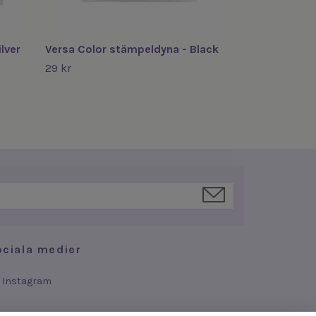
lver
Versa Color stämpeldyna - Black
29 kr
ociala medier
Instagram