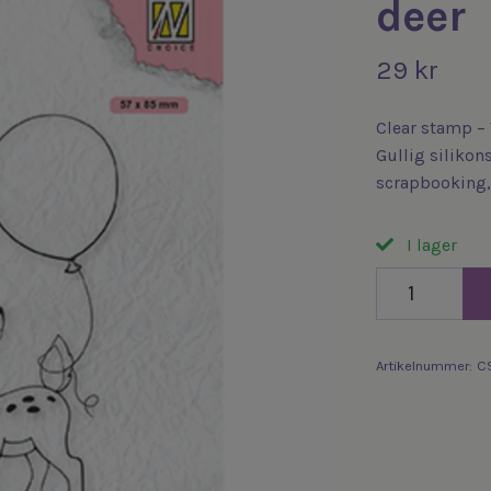
deer
29 kr
Clear stamp – 
Gullig silikon
scrapbooking,
I lager
Artikelnummer:
C