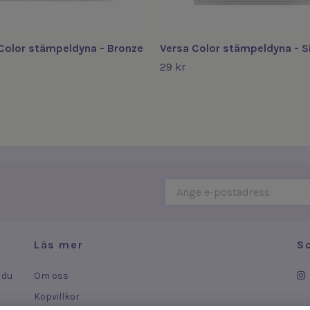
Color stämpeldyna - Bronze
Versa Color stämpeldyna - Si
29 kr
Läs mer
S
 du
Om oss
Köpvillkor