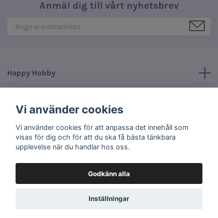
Anmäl dig till vårt nyhetsbrev
Happy Hobby
Läs mer
Vi använder cookies
Vi använder cookies för att anpassa det innehåll som
Sociala medier
visas för dig och för att du ska få bästa tänkbara
upplevelse när du handlar hos oss.
Godkänn alla
© 2026 Happy Hobby
Inställningar