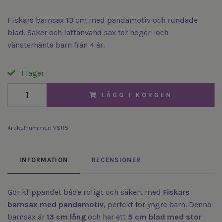
Fiskars barnsax 13 cm med pandamotiv och rundade
blad. Säker och lättanvänd sax för höger- och
vänsterhänta barn från 4 år.
I lager
LÄGG I KORGEN
Artikelnummer:
VS115
INFORMATION
RECENSIONER
Gör klippandet både roligt och säkert med
Fiskars
barnsax med pandamotiv
, perfekt för yngre barn. Denna
barnsax är
13 cm lång
och har ett
5 cm blad med stor