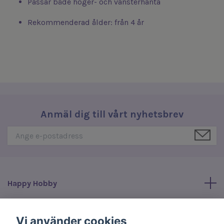
Passar både höger- och vänsterhänta
Rekommenderad ålder: från 4 år
Anmäl dig till vårt nyhetsbrev
Happy Hobby
Läs mer
Vi använder cookies