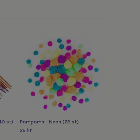
Pompoms - Pa
29 kr
40 st)
Pompoms - Neon (78 st)
29 kr