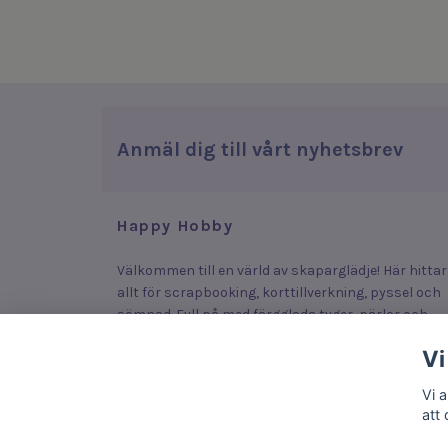
Anmäl dig till vårt nyhetsbrev
Happy Hobby
Välkommen till en värld av skaparglädje! Här hittar
allt för scrapbooking, korttillverkning, pyssel och
sömnad. Fyll på med färgglada tyger, pärlor och
stickers som lyfter dina plagg, smycken och kort –
Vi
eller upptäck roliga och enkla produkter som lock
fram kreativiteten hos både stora och små.
Vi 
att