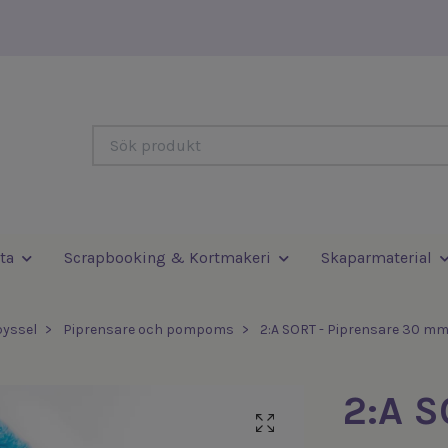
ta
Scrapbooking & Kortmakeri
Skaparmaterial
yssel
Piprensare och pompoms
2:A SORT - Piprensare 30 mm -
2:A S