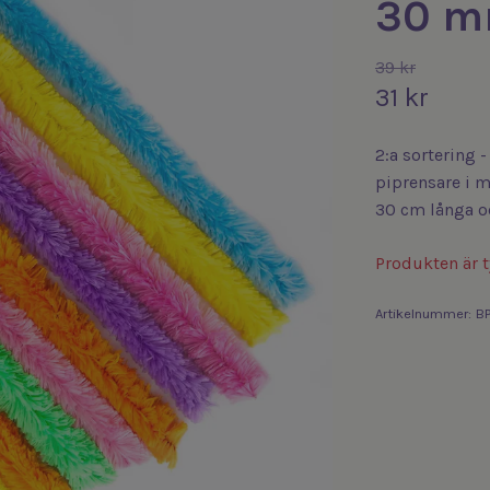
30 mm
39 kr
31 kr
2:a sortering 
piprensare i m
30 cm långa o
Produkten är ty
Artikelnummer:
BP