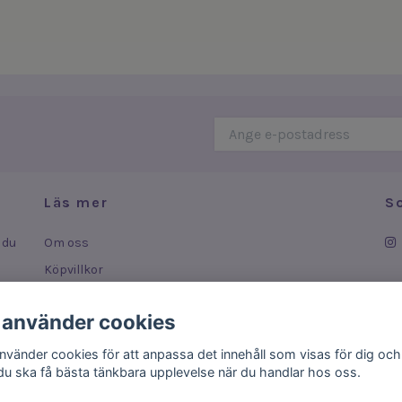
Läs mer
S
 du
Om oss
Köpvillkor
Leverans
 använder cookies
ar
Kontakt
använder cookies för att anpassa det innehåll som visas för dig och
 du ska få bästa tänkbara upplevelse när du handlar hos oss.