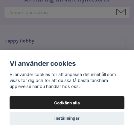
Happy Hobby
Läs mer
Vi använder cookies
Vi använder cookies för att anpassa det innehåll som
Sociala medier
visas för dig och för att du ska få bästa tänkbara
upplevelse när du handlar hos oss.
Godkänn alla
© 2026 Happy Hobby
Inställningar