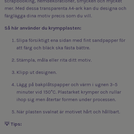
scrapbooking, hemdekorationer, smycken och mycket
mer. Med dessa transparenta A4-ark kan du designa och
färglägga dina motiv precis som du vill.
Så här använder du krympplasten:
Slipa försiktigt ena sidan med fint sandpapper för
att färg och bläck ska fästa bättre.
Stämpla, måla eller rita ditt motiv.
Klipp ut designen.
Lägg på bakplåtspapper och värm i ugnen 3–5
minuter vid 150°C. Plastarket krymper och rullar
ihop sig men återtar formen under processen.
När plasten svalnat är motivet hårt och hållbart.
💡 Tips: