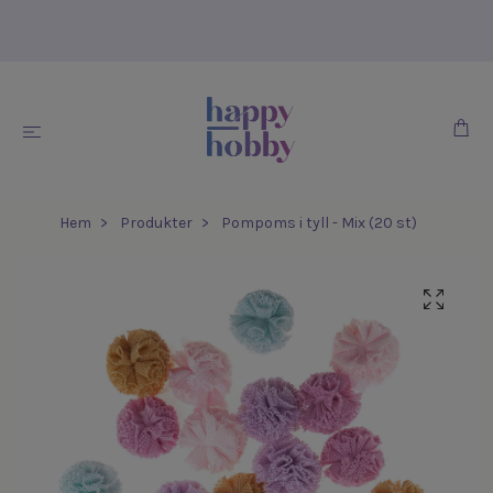
Hem
Produkter
Pompoms i tyll - Mix (20 st)