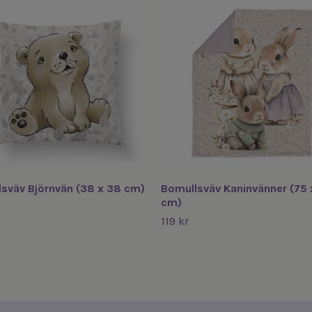
sväv Björnvän (38 x 38 cm)
Bomullsväv Kaninvänner (75 
cm)
119 kr