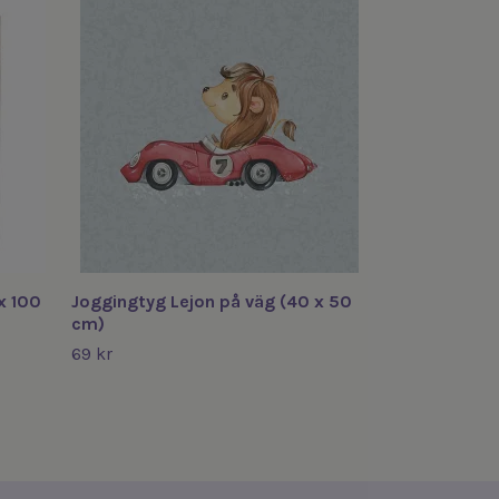
Joggingtyg T
69 kr
x 100
Joggingtyg Lejon på väg (40 x 50
cm)
69 kr