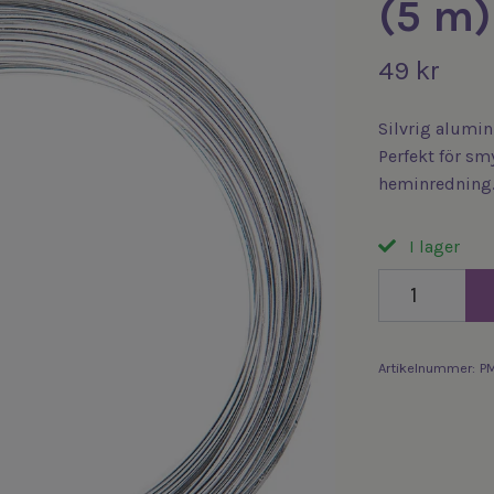
(5 m)
49 kr
Silvrig alumi
Perfekt för s
heminredning
I lager
Artikelnummer:
PM