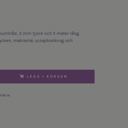
niumtråd, 2 mm tjock och 5 meter lång.
mycken, makramé, scrapbooking och
.
LÄGG I KORGEN
118-14