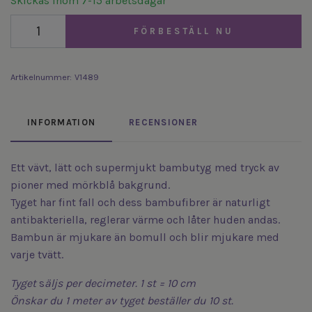
Skickas inom 7-15 arbetsdagar
FÖRBESTÄLL NU
Artikelnummer:
V1489
INFORMATION
RECENSIONER
Ett vävt, lätt och supermjukt bambutyg med tryck av
pioner med mörkblå bakgrund.
Tyget har fint fall och dess bambufibrer är naturligt
antibakteriella, reglerar värme och låter huden andas.
Bambun är mjukare än bomull och blir mjukare med
varje tvätt.
Tyget
s
äljs
per decimeter. 1 st = 10 cm
Önskar du 1 meter av tyget beställer du 10 st.