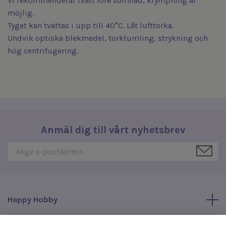
Vi rekommenderar tvätt före sömnad, krympning är
möjlig.
Tyget kan tvättas i upp till 40°C. Låt lufttorka.
Undvik optiska blekmedel, torktumling, strykning och
hög centrifugering.
Anmäl dig till vårt nyhetsbrev
Happy Hobby