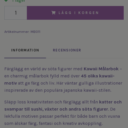
I lager
LÄGG I KORGEN
Artikelnummer:
MB011
INFORMATION
RECENSIONER
Färglägg en värld av söta figurer med
Kawaii Målarbok
–
en charmig målarbok fylld med över
45 olika kawaii-
motiv
att ge färg och liv. Här väntar gulliga illustrationer
inspirerade av den populära japanska kawaii-stilen.
Släpp loss kreativiteten och färglägg allt från
katter och
svampar till sushi, växter och andra söta figurer
. De
lekfulla motiven passar perfekt för både barn och vuxna
som älskar färg, fantasi och kreativ avkoppling.