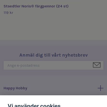
Staedtler Noris® färgpennor (24 st)
119 kr
Anmäl dig till vårt nyhetsbrev
Happy Hobby
Läs mer
Vi använder cookies