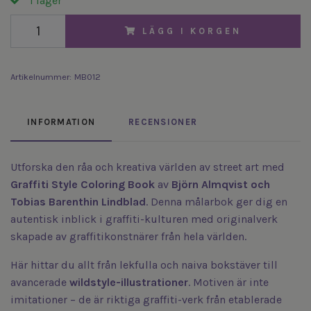
I lager
LÄGG I KORGEN
Artikelnummer:
MB012
INFORMATION
RECENSIONER
Utforska den råa och kreativa världen av street art med
Graffiti Style Coloring Book
av
Björn Almqvist och
Tobias Barenthin Lindblad
. Denna målarbok ger dig en
autentisk inblick i graffiti-kulturen med originalverk
skapade av graffitikonstnärer från hela världen.
Här hittar du allt från lekfulla och naiva bokstäver till
avancerade
wildstyle-illustrationer
. Motiven är inte
imitationer – de är riktiga graffiti-verk från etablerade