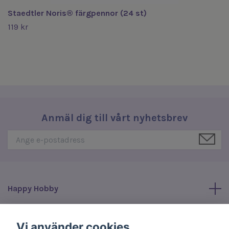
Staedtler Noris® färgpennor (24 st)
119 kr
Anmäl dig till vårt nyhetsbrev
Happy Hobby
Läs mer
Vi använder cookies