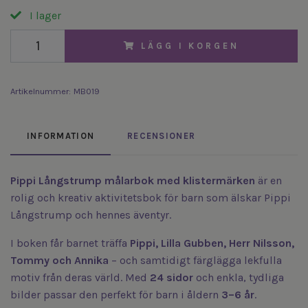
I lager
LÄGG I KORGEN
Artikelnummer:
MB019
INFORMATION
RECENSIONER
Pippi Långstrump målarbok med klistermärken
är en
rolig och kreativ aktivitetsbok för barn som älskar
Pippi
Långstrump
och hennes äventyr.
I boken får barnet träffa
Pippi, Lilla Gubben, Herr Nilsson,
Tommy och Annika
– och samtidigt färglägga lekfulla
motiv från deras värld. Med
24 sidor
och enkla, tydliga
bilder passar den perfekt för barn i åldern
3–6 år
.